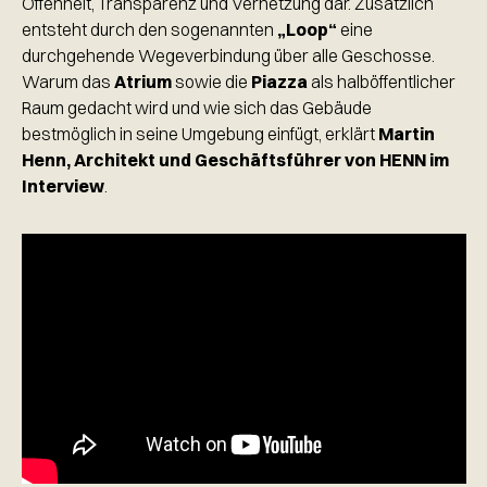
Offenheit, Transparenz und Vernetzung dar. Zusätzlich
entsteht durch den sogenannten
„Loop“
eine
durchgehende Wegeverbindung über alle Geschosse.
Warum das
Atrium
sowie die
Piazza
als halböffentlicher
Raum gedacht wird und wie sich das Gebäude
bestmöglich in seine Umgebung einfügt, erklärt
Martin
Henn, Architekt und Geschäftsführer von HENN im
Interview
.