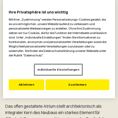
fördert Austausch und Dialog”
Ihre Privatsphäre ist uns wichtig
Mit Ihrer „Zustimmung" werden Personalisierungs-Cookies gesetzt, die
es uns ermöglichen, unsere Website laufend zu verbessern und
personalisierte Werbeanzeigen zu erstellen. Ohne Ihre Zustimmung
setzen wir nur Cookies, die für die Funktion der Internetseite unerlässlich
sind. Unter „Individuelle Einstellungen“ finden Sie Informationen zu
funktionalen, anonymen und personalisierten Verarbeitungen sowie die
Möglichkeit personalisierte Verarbeitungen zuzulassen oder zu
widerrufen. Sie finden die Datenschutzerklärung unserer Webseite unter
der Rubrik "Datenschutz".
Das Architekturkonzept des Headquarters der
Individuelle Einstellungen
Raiffeisenlandesbank OÖ geht auf den Siegerentwurf des
Münchner Architekturbüros
HENN
zurück, das sich 2019
Ablehnen
Zustimmen
in einem Wettbewerb gegen 21 teilnehmende Büros
durchsetzen konnte.
Das offen gestaltete Atrium stellt architektonisch als
integraler Kern des Neubaus ein starkes Element für