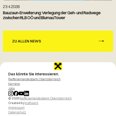
23.4.2026
Bauzaun-Erweiterung: Verlegung der Geh- und Radwege
zwischen RLB OÖ und BlumauTower
ZU ALLEN NEWS
Das könnte Sie interessieren.
Raiffeisenlandesbank Oberösterreich
Karriere
Jobs
© 2026
Raiffeisenlandesbank Oberösterreich
Created by
kraftwerk
Impressum
Datenschutz